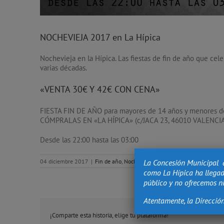
NOCHEVIEJA 2017 en La Hípica
Nochevieja en la Hípica. Las fiestas de fin de año que ce
varias décadas.
«VENTA 30€ Y 42€ CON CENA»
FIESTA FIN DE AÑO para mayores de 14 años y menores 
CÓMPRALAS EN «LA HÍPICA» (c/JACA 23, 46010 VALENCIA
Desde las 22:00 hasta las 03:00
La Concesión Municipal 
04 diciembre 2017
|
Fin de año
,
Noche Vieja
|
Sin comentarios
como La Hípica ha llegad
público y no ofrecemos ni
Atentamente, la Direcció
¡Comparte esta historia, elige tu plataforma!