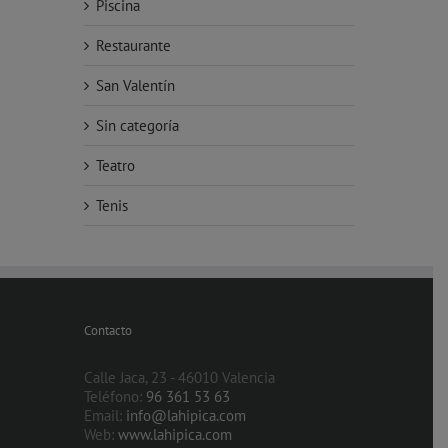
Piscina
Restaurante
San Valentín
Sin categoría
Teatro
Tenis
Contacto
Calle Jaca, 23 - 46010 Valencia
Teléfono:
96 361 53 63
Email:
info@lahipica.com
Web:
www.lahipica.com