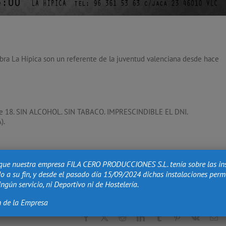
lebra La Hípica son un referente de la juventud valenciana desde hace
de 18. SIN ALCOHOL. SIN TABACO. IMPRESCINDIBLE EL DNI.
).
que nuestra empresa FILA CERO PRODUCCIONES S.L. tenía sobre las in
o a su fin, y desde el pasado día 15/09/2024 dichas instalaciones per
ngún servicio, ni Deportivo ni de Hostelería.
n de la Empresa
Facebook
X
Reddit
LinkedIn
Tumblr
Pinterest
Vk
Co
el