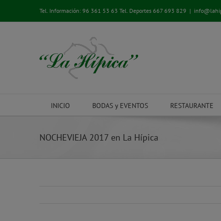
Saltar
Tel. Información:
96 361 53 63
Tel. Deportes
667 693 829
|
info@lahi
al
contenido
INICIO
BODAS y EVENTOS
RESTAURANTE
NOCHEVIEJA 2017 en La Hípica