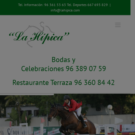
Saltar
Tel. Información:
96 361 53 63
Tel. Deportes
667 693 829
|
al
info@lahipica.com
contenido
Bodas y
Celebraciones 96 389 07 59
Restaurante Terraza 96 360 84 42