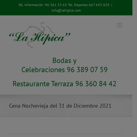
Saltar
Tel. Información:
96 361 53 63
Tel. Deportes
667 693 829
|
al
info@lahipica.com
contenido
Bodas y
Celebraciones 96 389 07 59
Restaurante Terraza 96 360 84 42
Cena Nochevieja del 31 de Diciembre 2021