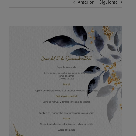
Anterior
Siguiente
Ver
imagen
más
grande