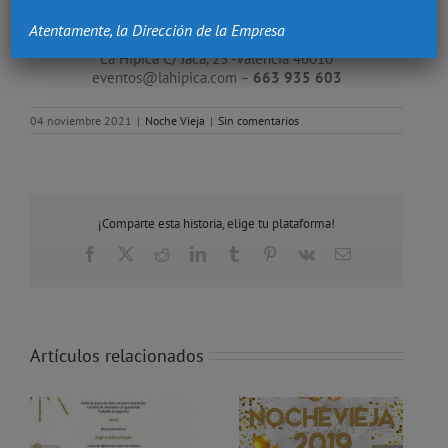
Incluye Copa de Bienvenida, Menú y Bodega, Cotillón,
Discomóvil y Barra Libre hasta las 3am.
Atentamente, la Dirección de la Empresa
La Hípica C/ Jaca, 23 -Valencia 46010
eventos@lahipica.com –
663 935 603
04 noviembre 2021
|
Noche Vieja
|
Sin comentarios
¡Comparte esta historia, elige tu plataforma!
Facebook
X
Reddit
LinkedIn
Tumblr
Pinterest
Vk
Correo
electrónico
Artículos relacionados