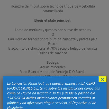
Hojaldre de micuit sobre lecho de trigueros y cebollita
caramelizada
Elegir el plato principal:
Lomo de merluza y gambas con suave de nécoras
O
Carrillera de ternera sobre puré de calabaza y patatas paja
Postre
Bizcochito de chocolate al 70% cacao y helado de vainilla
Dulces de Navidad
Bodega:
Aguas minerales
Vino Blanco Monopole Verdejo D.O Rueda
Vino tinto CVNE Crza. D.O Rioja
×
Cava Nodus Brut Nature
La Concesión Municipal que nuestra empresa FILA CERO
Café e infusiones
PRODUCCIONES S.L. tenía sobre las instalaciones conocidas
Precio por persona: 85€ iva incluido
como La Hípica ha llegado a su fin, y desde el pasado día
15/09/2024 dichas instalaciones permanecen cerradas al
público y no ofrecemos ningún servicio, ni Deportivo ni de
Hostelería.