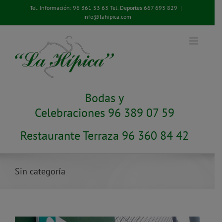
Saltar
Tel. Información:
96 361 53 63
Tel. Deportes
667 693 829
|
al
info@lahipica.com
contenido
Bodas y
Celebraciones 96 389 07 59
Restaurante Terraza 96 360 84 42
Sin categoría