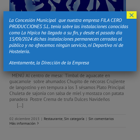
×
La Concesión Municipal que nuestra empresa FILA CERO
PRODUCCIONES S.L. tenía sobre las instalaciones conocidas
como La Hípica ha llegado a su fin, y desde el pasado día
15/09/2024 dichas instalaciones permanecen cerradas al
público y no ofrecemos ningún servicio, ni Deportivo ni de
Hostelería.
Cena de Navidad 2015 con tus amigos en La
Hípica
Atentamente, la Dirección de la Empresa
MENÚ Al centro de mesa: Timbal de aguacate en
guacamole sobre ahumados Chupito de nécoras Crujiente
de langostino y en tempura a los 3 sésamos Plato Principal
Chuleta de sajonia con salsa de miel y mostaza con patata
panadera Postre Crema de trufa Dulces Navideños
[...]
02 diciembre 2015
|
Restaurante
,
Sin categoría
|
Sin comentarios
Más información