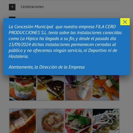
Celebraciones
×
Eventos de Empresa
La Concesión Municipal que nuestra empresa FILA CERO
PRODUCCIONES S.L. tenía sobre las instalaciones conocidas
Noche Vieja
como La Hípica ha llegado a su fin, y desde el pasado día
15/09/2024 dichas instalaciones permanecen cerradas al
Equitación
público y no ofrecemos ningún servicio, ni Deportivo ni de
Hostelería.
Atentamente, la Dirección de la Empresa