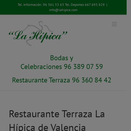
Saltar
Tel. Información:
96 361 53 63
Tel. Deportes
667 693 829
|
al
info@lahipica.com
contenido
Bodas y
Celebraciones 96 389 07 59
Restaurante Terraza 96 360 84 42
Restaurante Terraza La
Hípica de Valencia