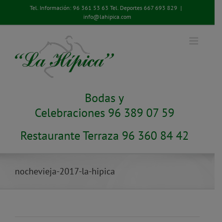
Saltar
Tel. Información:
96 361 53 63
Tel. Deportes
667 693 829
|
al
info@lahipica.com
contenido
Bodas y
Celebraciones 96 389 07 59
Restaurante Terraza 96 360 84 42
nochevieja-2017-la-hipica