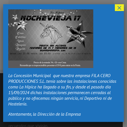
×
¡Comparte esta historia, elige tu plataforma!
Facebook
X
Reddit
LinkedIn
Tumblr
Pinterest
Vk
Correo
electrónico
La Concesión Municipal que nuestra empresa FILA CERO
PRODUCCIONES S.L. tenía sobre las instalaciones conocidas
como La Hípica ha llegado a su fin, y desde el pasado día
15/09/2024 dichas instalaciones permanecen cerradas al
público y no ofrecemos ningún servicio, ni Deportivo ni de
Hostelería.
Atentamente, la Dirección de la Empresa
Hacemos de los momentos más importantes de tu vida,
recuerdos que vivirán.