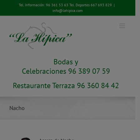
Saltar
Tel. Información:
96 361 53 63
Tel. Deportes
667 693 829
|
al
info@lahipica.com
contenido
Bodas y
Celebraciones 96 389 07 59
Restaurante Terraza 96 360 84 42
Nacho