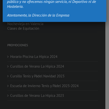
público y no ofrecemos ningún servicio, ni Deportivo ni de
Bodas Valencia
Hostelería.
Salón Comuniones
Celebraciones
Atentamente, la Dirección de la Empresa
Eventos de Empresa
Nochevieja en Valencia
Clases de Equitación
PROMOCIONES
Horario Piscina La Hipica 2024
Cursillos de Verano La Hípica 2024
Cursillo Tenis y Pádel Navidad 2023
Escuela de Invierno Tenis y Pádel 2023-2024
Cursillos de Verano La Hípica 2023