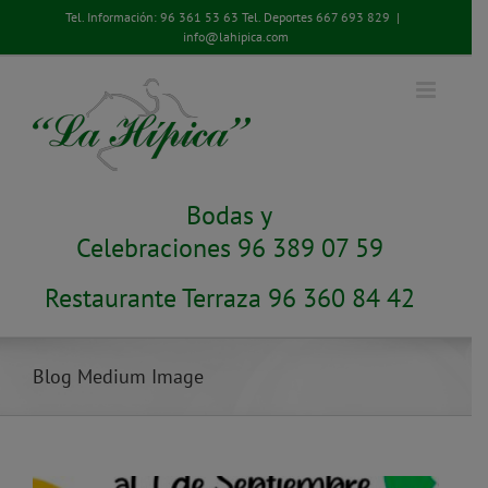
Saltar
Tel. Información:
96 361 53 63
Tel. Deportes
667 693 829
|
al
info@lahipica.com
contenido
Bodas y
Celebraciones 96 389 07 59
Restaurante Terraza 96 360 84 42
Blog Medium Image