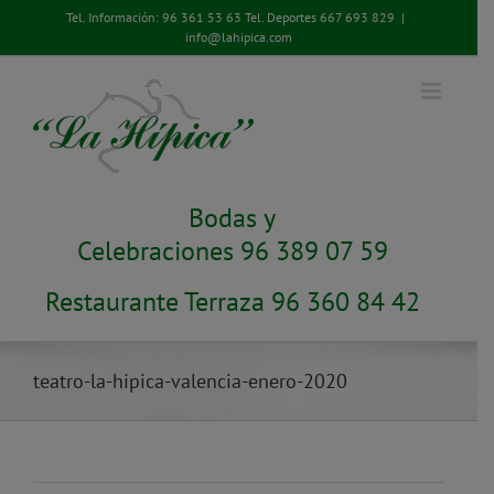
Saltar
Tel. Información:
96 361 53 63
Tel. Deportes
667 693 829
|
al
info@lahipica.com
contenido
Bodas y
Celebraciones 96 389 07 59
Restaurante Terraza 96 360 84 42
teatro-la-hipica-valencia-enero-2020