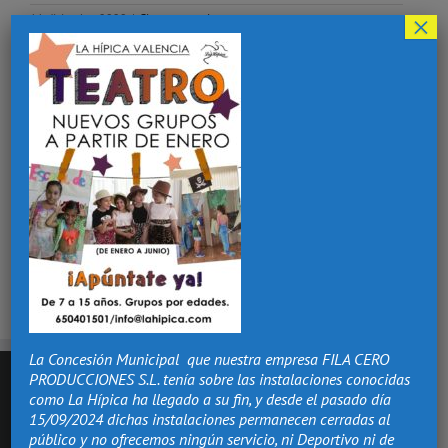
×
11 diciembre 2020
|
Sin comentarios
¡Comparte esta historia, elige tu plataforma!
Facebook
X
Reddit
LinkedIn
Tumblr
Pinterest
Vk
Correo
electrónico
La Concesión Municipal que nuestra empresa FILA CERO
PRODUCCIONES S.L. tenía sobre las instalaciones conocidas
como La Hípica ha llegado a su fin, y desde el pasado día
15/09/2024 dichas instalaciones permanecen cerradas al
público y no ofrecemos ningún servicio, ni Deportivo ni de