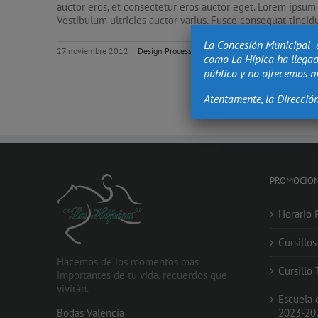
auctor eros, et consectetur eros auctor eget. Lorem ipsum d
Vestibulum ultricies auctor varius. Fusce consequat tincidun
La Concesión Municipal 
27 noviembre 2012
|
Design Process
|
Sin comentarios
como La Hípica ha llegad
público y no ofrecemos ni
Atentamente, la Direcció
PROMOCIO
Horario 
Cursillo
Hacemos de los momentos más
Cursillo
importantes de tu vida, recuerdos que
vivirán.
Escuela 
Bodas Valencia
2023-20