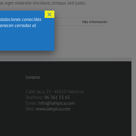
tas eget molestie tincidunt, tempus sed justo.
×
stalaciones conocidas
Más información
manecen cerradas al
Contacto
Calle Jaca, 23 - 46010 Valencia
Teléfono:
96 361 53 63
Email:
info@lahipica.com
Web:
www.lahipica.com