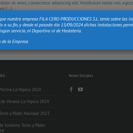
olor sit amet, consectetur adipiscing elit. Vestibulum tortor nisi, eges
t [...]
que nuestra empresa FILA CERO PRODUCCIONES S.L. tenía sobre las in
o a su fin, y desde el pasado día 15/09/2024 dichas instalaciones per
ngún servicio, ni Deportivo ni de Hostelería.
n de la Empresa
NES
Redes Sociales
Piscina La Hipica 2024
s de Verano La Hípica 2024
 Tenis y Pádel Navidad 2023
de Invierno Tenis y Pádel
24