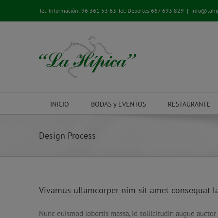
Saltar
Tel. Información:
96 361 53 63
Tel. Deportes
667 693 829
|
info@lahi
al
contenido
INICIO
BODAS y EVENTOS
RESTAURANTE
Design Process
Vivamus ullamcorper nim sit amet consequat lao
Nunc euismod lobortis massa, id sollicitudin augue auctor 