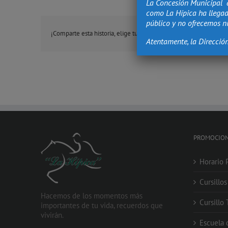
La Concesión Municipal 
como La Hípica ha llegad
público y no ofrecemos ni
¡Comparte esta historia, elige tu plataforma!
Atentamente, la Direcció
PROMOCIO
Horario 
Cursillo
Hacemos de los momentos más
Cursillo
importantes de tu vida, recuerdos que
vivirán.
Escuela 