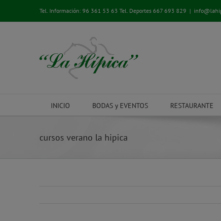
Saltar
Tel. Información:
96 361 53 63
Tel. Deportes
667 693 829
|
info@lahi
al
contenido
INICIO
BODAS y EVENTOS
RESTAURANTE
cursos verano la hipica