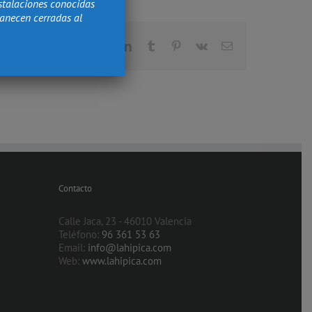
stalaciones conocidas
manecen cerradas al
Facebook
X
Reddit
LinkedIn
Tumblr
Pinterest
Vk
Correo
electrónico
Contacto
Calle Jaca, 23 - 46010 Valencia
Teléfono:
96 361 53 63
Email:
info@lahipica.com
Web:
www.lahipica.com