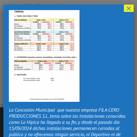
×
11 mayo 2015
|
Sin comentarios
¡Comparte esta historia, elige tu plataforma!
Facebook
X
Reddit
LinkedIn
Tumblr
Pinterest
Vk
Correo
electrónico
La Concesión Municipal que nuestra empresa FILA CERO
PRODUCCIONES S.L. tenía sobre las instalaciones conocidas
como La Hípica ha llegado a su fin, y desde el pasado día
15/09/2024 dichas instalaciones permanecen cerradas al
público y no ofrecemos ningún servicio, ni Deportivo ni de