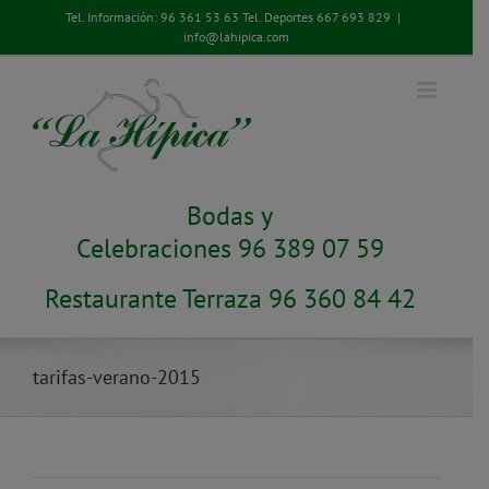
Saltar
Tel. Información:
96 361 53 63
Tel. Deportes
667 693 829
|
al
info@lahipica.com
contenido
Bodas y
Celebraciones 96 389 07 59
Restaurante Terraza 96 360 84 42
tarifas-verano-2015