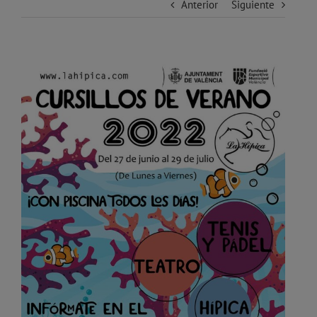
Anterior
Siguiente
Ver
imagen
más
grande