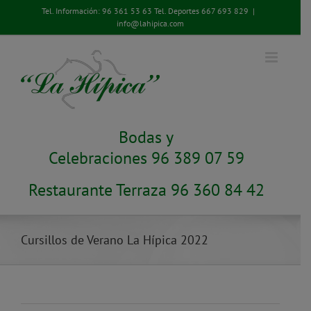
Saltar
Tel. Información:
96 361 53 63
Tel. Deportes
667 693 829
|
al
info@lahipica.com
contenido
Bodas y
Celebraciones 96 389 07 59
Restaurante Terraza 96 360 84 42
Cursillos de Verano La Hípica 2022