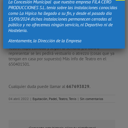
La Concesión Municipal que nuestra empresa FILA CERO
PRODUCCIONES S.L. tenía sobre las instalaciones conocidas
Pádel y Tenis: Necesita raqueta de pádel y de tenis, ropa
como La Hípica ha llegado a su fin, y desde el pasado día
cómoda y gorra.
15/09/2024 dichas instalaciones permanecen cerradas al
público y no ofrecemos ningún servicio, ni Deportivo ni de
Hípica: Botas altas (pueden ser de invierno o de agua altas)
Hostelería.
y casco. Pantalones o leggins largos. Más info de
Equitación en el 678668027.
Atentamente, la Dirección de la Empresa
Teatro: Ropa cómoda y según la semana y/o obra a
representar se les pedirá vestuario o atrezzo (cosas que ya
tengan en casa por supuesto) Más info de Teatro en el
650401501.
Cualquier duda puede llamar al
667693829.
04 abril 2022
|
Equitación
,
Padel
,
Teatro
,
Tenis
|
Sin comentarios