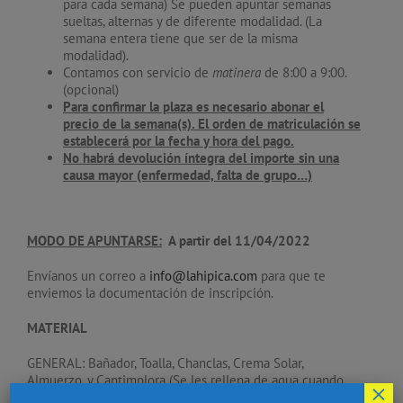
para cada semana) Se pueden apuntar semanas
sueltas, alternas y de diferente modalidad. (La
semana entera tiene que ser de la misma
modalidad).
Contamos con servicio de
matinera
de 8:00 a 9:00.
(opcional)
Para confirmar la plaza es necesario abonar el
precio de la semana(s). El orden de matriculación se
establecerá por la fecha y hora del pago.
No habrá devolución íntegra del importe sin una
causa mayor (enfermedad, falta de grupo…)
MODO DE APUNTARSE:
A partir del 11/04/2022
Envíanos un correo a
info@lahipica.com
para que te
enviemos la documentación de inscripción.
MATERIAL
GENERAL: Bañador, Toalla, Chanclas, Crema Solar,
Almuerzo, y Cantimplora (Se les rellena de agua cuando
×
quieran)