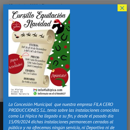
×
07 noviembre 2022
|
Sin comentarios
¡Comparte esta historia, elige tu plataforma!
Facebook
X
Reddit
LinkedIn
Tumblr
Pinterest
Vk
Correo
electrónico
La Concesión Municipal que nuestra empresa FILA CERO
PRODUCCIONES S.L. tenía sobre las instalaciones conocidas
como La Hípica ha llegado a su fin, y desde el pasado día
15/09/2024 dichas instalaciones permanecen cerradas al
público y no ofrecemos ningún servicio, ni Deportivo ni de