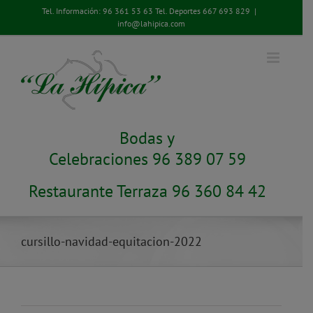
Saltar
Tel. Información:
96 361 53 63
Tel. Deportes
667 693 829
|
al
info@lahipica.com
contenido
Bodas y
Celebraciones 96 389 07 59
Restaurante Terraza 96 360 84 42
cursillo-navidad-equitacion-2022