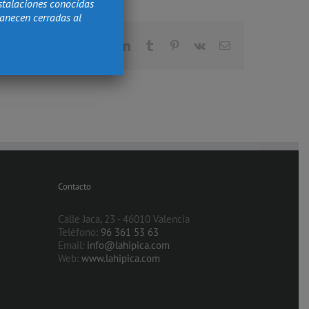
stalaciones conocidas
manecen cerradas al
Facebook
X
Reddit
LinkedIn
Tumblr
Pinterest
Vk
Correo
electrónico
Contacto
Calle Jaca, 23 - 46010 Valencia
Teléfono:
96 361 53 63
Email:
info@lahipica.com
Web:
www.lahipica.com