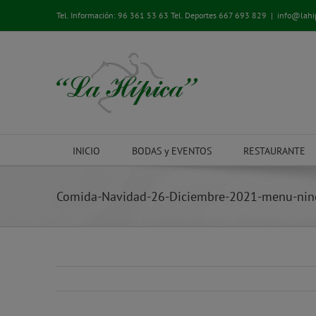
Saltar
Tel. Información:
96 361 53 63
Tel. Deportes
667 693 829
|
info@lahi
al
contenido
INICIO
BODAS y EVENTOS
RESTAURANTE
Comida-Navidad-26-Diciembre-2021-menu-nin