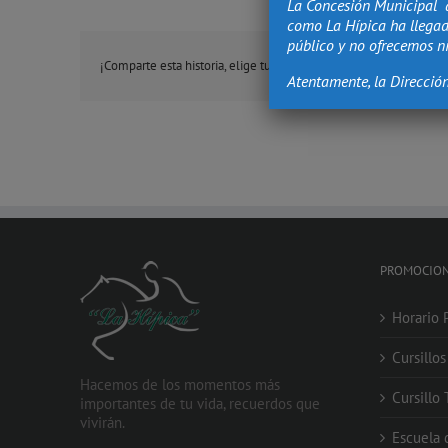
La Concesión Municipal 
como La Hípica ha llegad
público y no ofrecemos ni
¡Comparte esta historia, elige tu plataforma!
Atentamente, la Direcció
PROMOCIO
Horario 
Cursillo
Hacemos de los momentos más
Cursillo
importantes de tu vida, recuerdos que
vivirán.
Escuela 