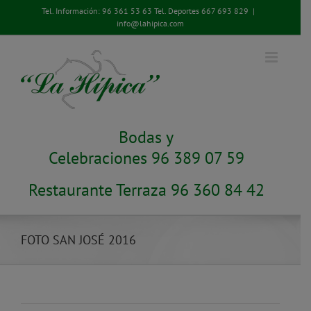
Saltar
Tel. Información:
96 361 53 63
Tel. Deportes
667 693 829
|
al
info@lahipica.com
contenido
Bodas y
Celebraciones 96 389 07 59
Restaurante Terraza 96 360 84 42
FOTO SAN JOSÉ 2016