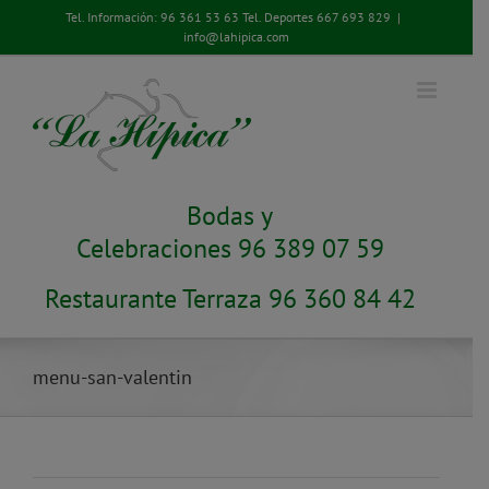
Saltar
Tel. Información:
96 361 53 63
Tel. Deportes
667 693 829
|
al
info@lahipica.com
contenido
Bodas y
Celebraciones 96 389 07 59
Restaurante Terraza 96 360 84 42
menu-san-valentin