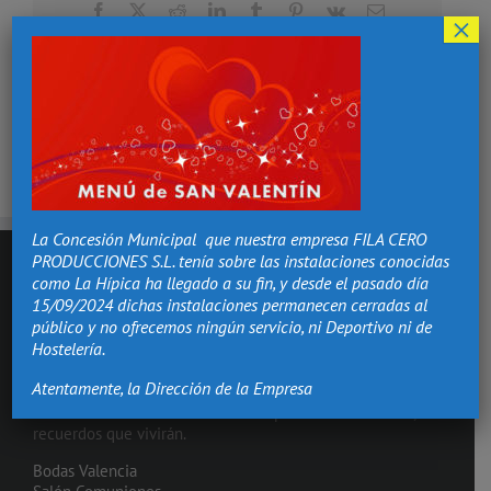
Facebook
X
Reddit
LinkedIn
Tumblr
Pinterest
Vk
Correo
×
electrónico
La Concesión Municipal que nuestra empresa FILA CERO
PRODUCCIONES S.L. tenía sobre las instalaciones conocidas
como La Hípica ha llegado a su fin, y desde el pasado día
15/09/2024 dichas instalaciones permanecen cerradas al
público y no ofrecemos ningún servicio, ni Deportivo ni de
Hostelería.
Atentamente, la Dirección de la Empresa
Hacemos de los momentos más importantes de tu vida,
recuerdos que vivirán.
Bodas Valencia