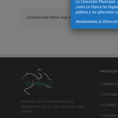
La Concesión Municipal 
como La Hípica ha llegad
público y no ofrecemos ni
¡Comparte esta historia, elige tu plataforma!
Atentamente, la Direcció
PROMOCIO
Horario 
Cursillo
Hacemos de los momentos más
Cursillo
importantes de tu vida, recuerdos que
vivirán.
Escuela 