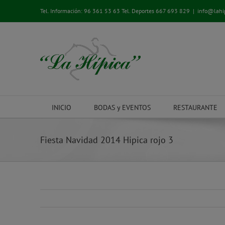
Saltar
Tel. Información:
96 361 53 63
Tel. Deportes
667 693 829
|
info@lahi
al
contenido
INICIO
BODAS y EVENTOS
RESTAURANTE
Fiesta Navidad 2014 Hipica rojo 3