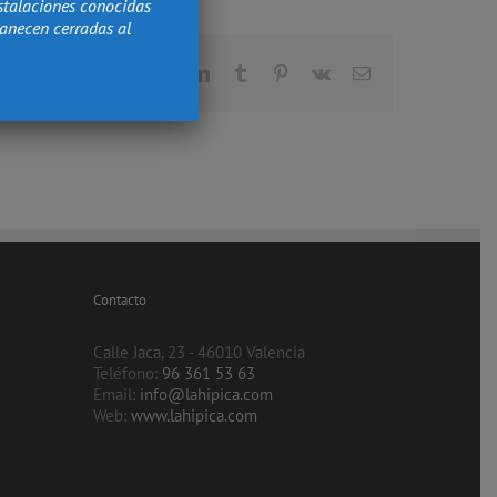
stalaciones conocidas
manecen cerradas al
Facebook
X
Reddit
LinkedIn
Tumblr
Pinterest
Vk
Correo
electrónico
Contacto
Calle Jaca, 23 - 46010 Valencia
Teléfono:
96 361 53 63
Email:
info@lahipica.com
Web:
www.lahipica.com