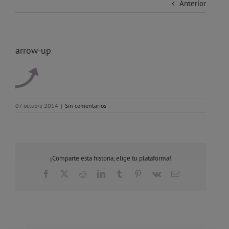
Anterior
arrow-up
07 octubre 2014
|
Sin comentarios
¡Comparte esta historia, elige tu plataforma!
Facebook
X
Reddit
LinkedIn
Tumblr
Pinterest
Vk
Correo
electrónico