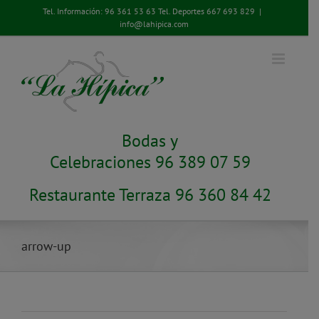
Saltar
Tel. Información:
96 361 53 63
Tel. Deportes
667 693 829
|
al
info@lahipica.com
contenido
Bodas y
Celebraciones 96 389 07 59
Restaurante Terraza 96 360 84 42
arrow-up