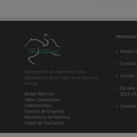
PROMOCIO
Horario 
Cursillo
Hacemos de los momentos más
Cursillo
importantes de tu vida, recuerdos que
vivirán.
Escuela 
Bodas Valencia
2023-20
Salón Comuniones
Celebraciones
Cursillo
Eventos de Empresa
Nochevieja en Valencia
Clases de Equitación