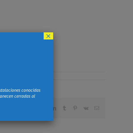
×
stalaciones conocidas
manecen cerradas al
Facebook
X
Reddit
LinkedIn
Tumblr
Pinterest
Vk
Correo
electrónico