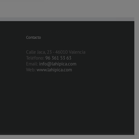
Contacto
Calle Jaca, 23 - 46010 Valencia
Teléfono:
96 361 53 63
Email:
info@lahipica.com
Web:
www.lahipica.com