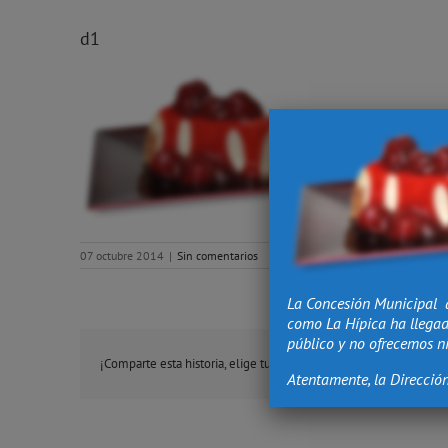
d1
07 octubre 2014
|
Sin comentarios
La Concesión Municipal 
como La Hípica ha llegad
público y no ofrecemos ni
¡Comparte esta historia, elige tu plataforma!
Atentamente, la Direcció