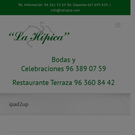
Saltar
Tel. Información:
96 361 53 63
Tel. Deportes
667 693 829
|
al
info@lahipica.com
contenido
Bodas y
Celebraciones 96 389 07 59
Restaurante Terraza 96 360 84 42
ipad2up