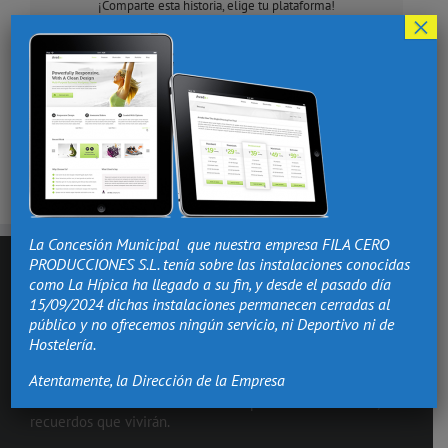
¡Comparte esta historia, elige tu plataforma!
×
Facebook
X
Reddit
LinkedIn
Tumblr
Pinterest
Vk
Correo
electrónico
La Concesión Municipal que nuestra empresa FILA CERO
PRODUCCIONES S.L. tenía sobre las instalaciones conocidas
como La Hípica ha llegado a su fin, y desde el pasado día
15/09/2024 dichas instalaciones permanecen cerradas al
público y no ofrecemos ningún servicio, ni Deportivo ni de
Hostelería.
Atentamente, la Dirección de la Empresa
Hacemos de los momentos más importantes de tu vida,
recuerdos que vivirán.