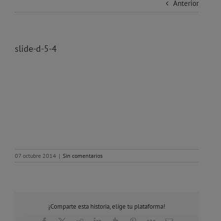
Anterior
slide-d-5-4
07 octubre 2014
|
Sin comentarios
¡Comparte esta historia, elige tu plataforma!
Facebook
X
Reddit
LinkedIn
Tumblr
Pinterest
Vk
Correo