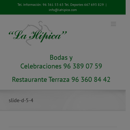
Saltar
Tel. Información:
96 361 53 63
Tel. Deportes
667 693 829
|
al
info@lahipica.com
contenido
Bodas y
Celebraciones 96 389 07 59
Restaurante Terraza 96 360 84 42
slide-d-5-4