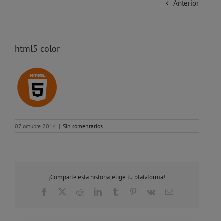
Anterior
html5-color
07 octubre 2014
|
Sin comentarios
¡Comparte esta historia, elige tu plataforma!
Facebook
X
Reddit
LinkedIn
Tumblr
Pinterest
Vk
Correo
electrónico