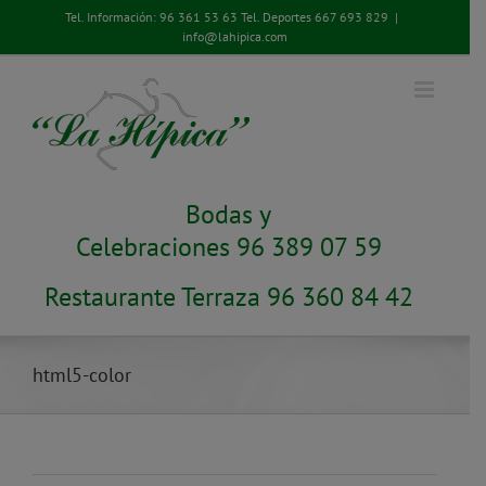
Saltar
Tel. Información:
96 361 53 63
Tel. Deportes
667 693 829
|
al
info@lahipica.com
contenido
Bodas y
Celebraciones 96 389 07 59
Restaurante Terraza 96 360 84 42
html5-color