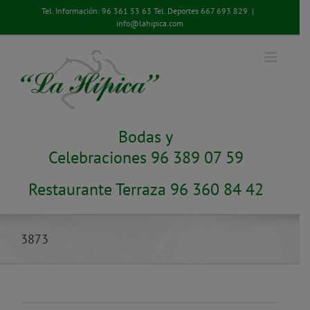
Saltar
Tel. Información:
96 361 53 63
Tel. Deportes
667 693 829
|
al
info@lahipica.com
contenido
Bodas y
Celebraciones 96 389 07 59
Restaurante Terraza 96 360 84 42
3873