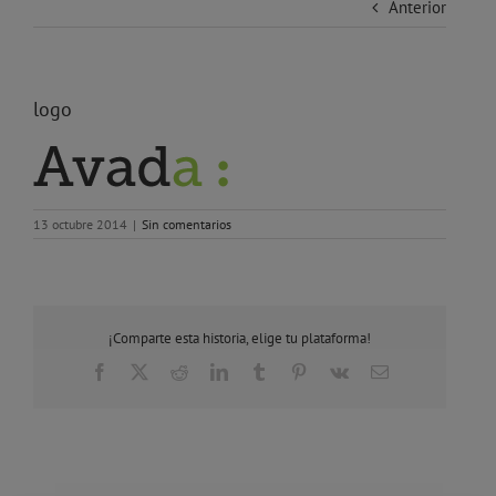
Anterior
logo
13 octubre 2014
|
Sin comentarios
¡Comparte esta historia, elige tu plataforma!
Facebook
X
Reddit
LinkedIn
Tumblr
Pinterest
Vk
Correo
electrónico