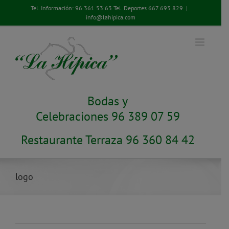
Saltar
Tel. Información:
96 361 53 63
Tel. Deportes
667 693 829
|
al
info@lahipica.com
contenido
Bodas y
Celebraciones 96 389 07 59
Restaurante Terraza 96 360 84 42
logo