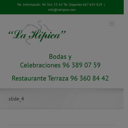
Saltar
Tel. Información:
96 361 53 63
Tel. Deportes
667 693 829
|
al
info@lahipica.com
contenido
Bodas y
Celebraciones 96 389 07 59
Restaurante Terraza 96 360 84 42
slide_4