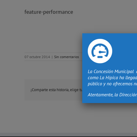
feature-performance
07 octubre 2014
|
Sin comentarios
La Concesión Municipal 
como La Hípica ha llegad
público y no ofrecemos ni
¡Comparte esta historia, elige tu plataforma!
Atentamente, la Direcció