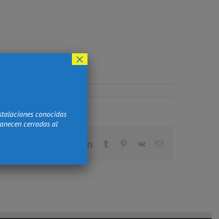
×
stalaciones conocidas
manecen cerradas al
Facebook
X
Reddit
LinkedIn
Tumblr
Pinterest
Vk
Correo
electrónico