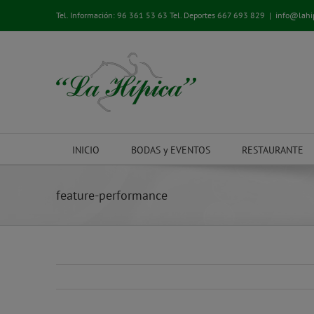
Saltar
Tel. Información:
96 361 53 63
Tel. Deportes
667 693 829
|
info@lahi
al
contenido
INICIO
BODAS y EVENTOS
RESTAURANTE
feature-performance