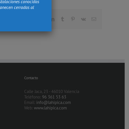
stalaciones conocidas
manecen cerradas al
Facebook
X
Reddit
LinkedIn
Tumblr
Pinterest
Vk
Correo
electrónico
Contacto
Calle Jaca, 23 - 46010 Valencia
Teléfono:
96 361 53 63
Email:
info@lahipica.com
Web:
www.lahipica.com