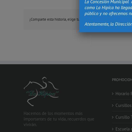
La Concesión Municipal 
como La Hípica ha llegad
público y no ofrecemos ni
¡Comparte esta historia, elige tu plataforma!
Atentamente, la Direcció
PROMOCIO
Horario 
Cursillo
Hacemos de los momentos más
Cursillo
importantes de tu vida, recuerdos que
vivirán.
Escuela 