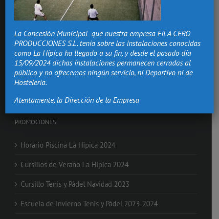
Hacemos de los momentos más importantes de tu vida,
recuerdos que vivirán.
La Concesión Municipal que nuestra empresa FILA CERO
Bodas Valencia
PRODUCCIONES S.L. tenía sobre las instalaciones conocidas
Salón Comuniones
como La Hípica ha llegado a su fin, y desde el pasado día
Celebraciones
15/09/2024 dichas instalaciones permanecen cerradas al
Eventos de Empresa
público y no ofrecemos ningún servicio, ni Deportivo ni de
Nochevieja en Valencia
Hostelería.
Clases de Equitación
Atentamente, la Dirección de la Empresa
PROMOCIONES
Horario Piscina La Hipica 2024
Cursillos de Verano La Hípica 2024
Cursillo Tenis y Pádel Navidad 2023
Escuela de Invierno Tenis y Pádel 2023-2024