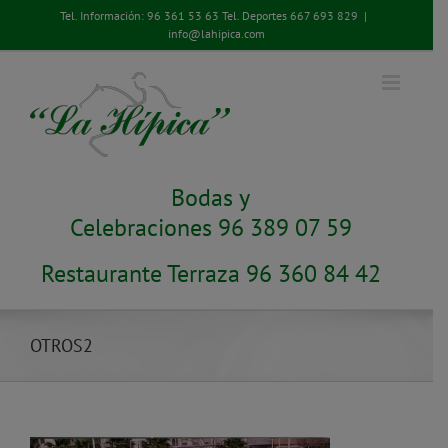
Saltar
Tel. Información:
96 361 53 63
Tel. Deportes
667 693 829
|
al
info@lahipica.com
contenido
Bodas y
Celebraciones 96 389 07 59
Restaurante Terraza 96 360 84 42
OTROS2