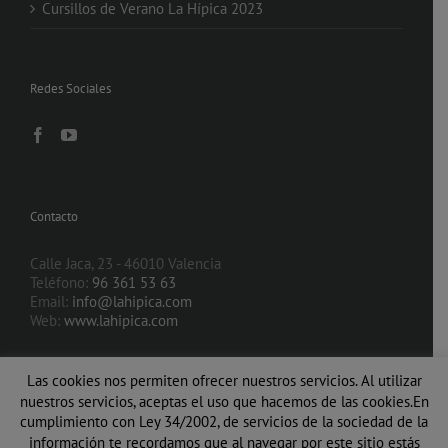
Cursillos de Verano La Hípica 2023
Redes Sociales
Contacto
Calle Jaca, 23 - 46010 Valencia
Teléfono:
96 361 53 63
Email:
info@lahipica.com
Web:
www.lahipica.com
Las cookies nos permiten ofrecer nuestros servicios. Al utilizar
nuestros servicios, aceptas el uso que hacemos de las cookies.En
cumplimiento con Ley 34/2002, de servicios de la sociedad de la
información te recordamos que al navegar por este sitio estás
© 2014 La Hípica
| Zona Viveros - calle Jaca, 23 - 46010 Valencia ·