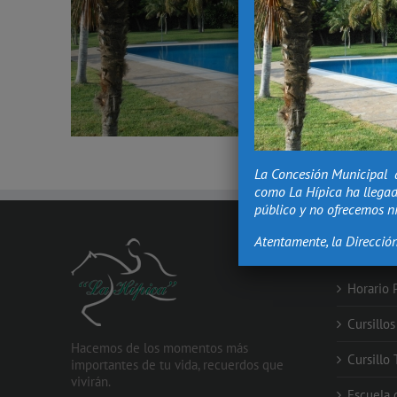
La Concesión Municipal 
como La Hípica ha llegad
público y no ofrecemos ni
Atentamente, la Direcció
PROMOCIO
Horario 
Cursillo
Hacemos de los momentos más
Cursillo
importantes de tu vida, recuerdos que
vivirán.
Escuela 