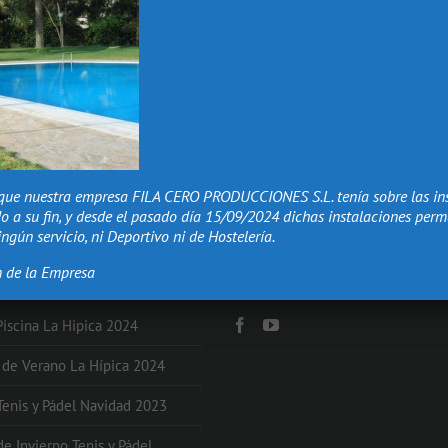
que nuestra empresa FILA CERO PRODUCCIONES S.L. tenía sobre las in
o a su fin, y desde el pasado día 15/09/2024 dichas instalaciones per
ngún servicio, ni Deportivo ni de Hostelería.
n de la Empresa
NES
Redes Sociales
Piscina La Hipica 2024
s de Verano La Hípica 2024
 Tenis y Pádel Navidad 2023
de Invierno Tenis y Pádel