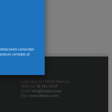
stalaciones conocidas
manecen cerradas al
Contacto
Calle Jaca, 23 - 46010 Valencia
Teléfono:
96 361 53 63
Email:
info@lahipica.com
Web:
www.lahipica.com