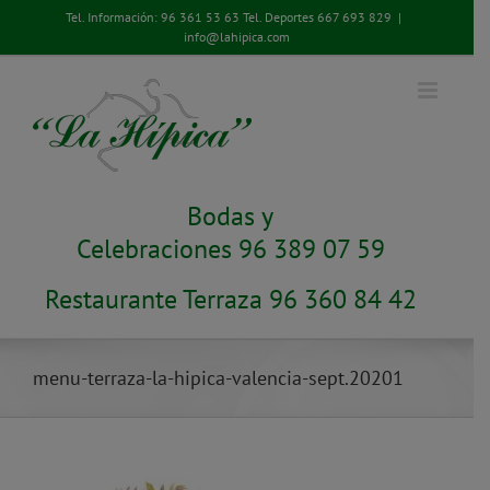
Saltar
Tel. Información:
96 361 53 63
Tel. Deportes
667 693 829
|
al
info@lahipica.com
contenido
Bodas y
Celebraciones 96 389 07 59
Restaurante Terraza 96 360 84 42
menu-terraza-la-hipica-valencia-sept.20201