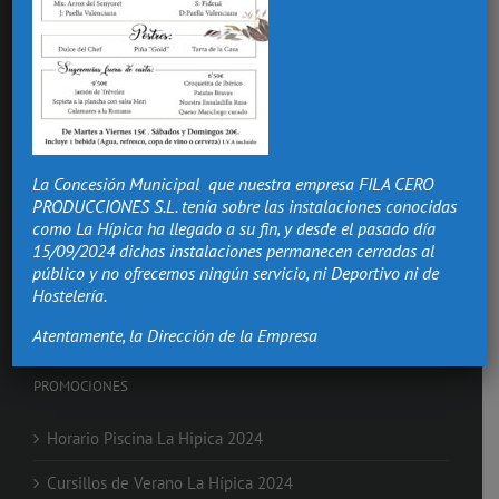
Hacemos de los momentos más importantes de tu vida,
recuerdos que vivirán.
La Concesión Municipal que nuestra empresa FILA CERO
Bodas Valencia
PRODUCCIONES S.L. tenía sobre las instalaciones conocidas
Salón Comuniones
como La Hípica ha llegado a su fin, y desde el pasado día
Celebraciones
15/09/2024 dichas instalaciones permanecen cerradas al
Eventos de Empresa
público y no ofrecemos ningún servicio, ni Deportivo ni de
Nochevieja en Valencia
Hostelería.
Clases de Equitación
Atentamente, la Dirección de la Empresa
PROMOCIONES
Horario Piscina La Hipica 2024
Cursillos de Verano La Hípica 2024