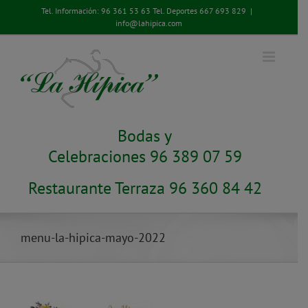
Saltar
Tel. Información:
96 361 53 63
Tel. Deportes
667 693 829
|
al
info@lahipica.com
contenido
Bodas y
Celebraciones 96 389 07 59
Restaurante Terraza 96 360 84 42
menu-la-hipica-mayo-2022