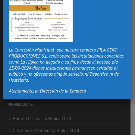
Hacemos de los momentos más importantes de tu vida,
recuerdos que vivirán.
La Concesión Municipal que nuestra empresa FILA CERO
Bodas Valencia
PRODUCCIONES S.L. tenía sobre las instalaciones conocidas
Salón Comuniones
como La Hípica ha llegado a su fin, y desde el pasado día
Celebraciones
15/09/2024 dichas instalaciones permanecen cerradas al
Eventos de Empresa
público y no ofrecemos ningún servicio, ni Deportivo ni de
Nochevieja en Valencia
Hostelería.
Clases de Equitación
Atentamente, la Dirección de la Empresa
PROMOCIONES
Horario Piscina La Hipica 2024
Cursillos de Verano La Hípica 2024