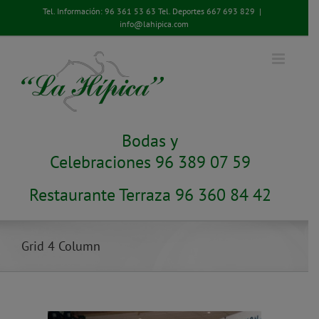
Saltar
Tel. Información:
96 361 53 63
Tel. Deportes
667 693 829
|
al
info@lahipica.com
contenido
Bodas y
Celebraciones 96 389 07 59
Restaurante Terraza 96 360 84 42
Grid 4 Column