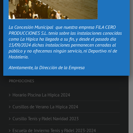
Hacemos de los momentos más importantes de tu vida,
recuerdos que vivirán.
La Concesión Municipal que nuestra empresa FILA CERO
Bodas Valencia
PRODUCCIONES S.L. tenía sobre las instalaciones conocidas
Salón Comuniones
como La Hípica ha llegado a su fin, y desde el pasado día
Celebraciones
15/09/2024 dichas instalaciones permanecen cerradas al
Eventos de Empresa
público y no ofrecemos ningún servicio, ni Deportivo ni de
Nochevieja en Valencia
Hostelería.
Clases de Equitación
Atentamente, la Dirección de la Empresa
PROMOCIONES
Horario Piscina La Hipica 2024
Cursillos de Verano La Hípica 2024
Cursillo Tenis y Pádel Navidad 2023
Escuela de Invierno Tenis y Pádel 2023-2024