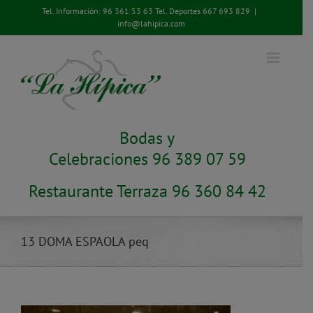
Saltar
Tel. Información:
96 361 53 63
Tel. Deportes
667 693 829
|
al
info@lahipica.com
contenido
Bodas y
Celebraciones 96 389 07 59
Restaurante Terraza 96 360 84 42
13 DOMA ESPAOLA peq