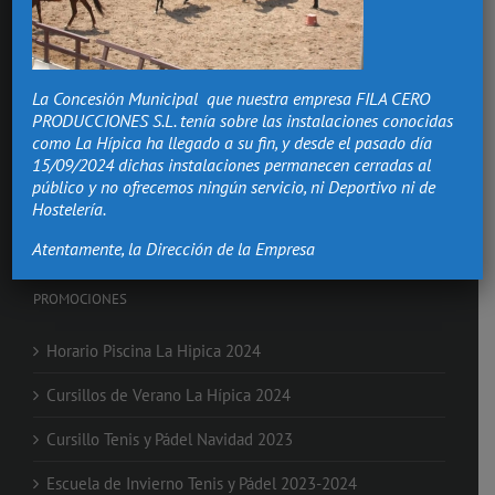
Hacemos de los momentos más importantes de tu vida,
recuerdos que vivirán.
La Concesión Municipal que nuestra empresa FILA CERO
Bodas Valencia
PRODUCCIONES S.L. tenía sobre las instalaciones conocidas
Salón Comuniones
como La Hípica ha llegado a su fin, y desde el pasado día
Celebraciones
15/09/2024 dichas instalaciones permanecen cerradas al
Eventos de Empresa
público y no ofrecemos ningún servicio, ni Deportivo ni de
Nochevieja en Valencia
Hostelería.
Clases de Equitación
Atentamente, la Dirección de la Empresa
PROMOCIONES
Horario Piscina La Hipica 2024
Cursillos de Verano La Hípica 2024
Cursillo Tenis y Pádel Navidad 2023
Escuela de Invierno Tenis y Pádel 2023-2024