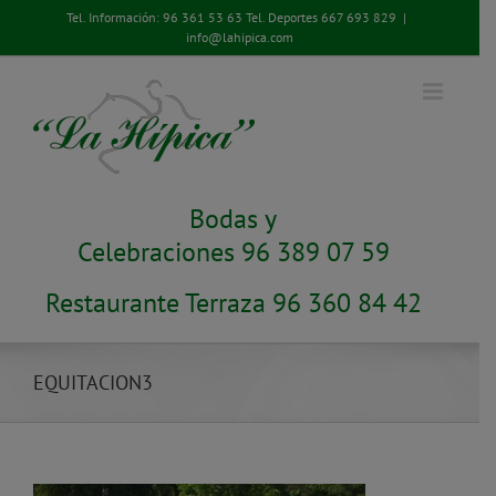
Saltar
Tel. Información:
96 361 53 63
Tel. Deportes
667 693 829
|
al
info@lahipica.com
contenido
Bodas y
Celebraciones 96 389 07 59
Restaurante Terraza 96 360 84 42
EQUITACION3