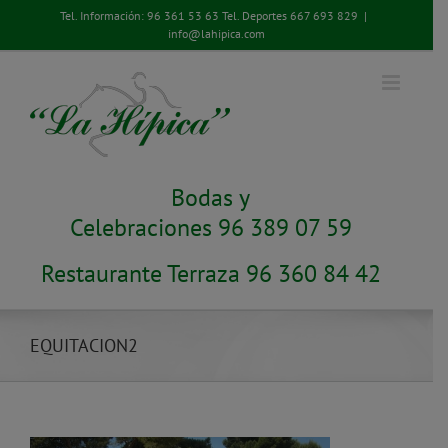
Saltar
Tel. Información:
96 361 53 63
Tel. Deportes
667 693 829
|
al
info@lahipica.com
contenido
Bodas y
Celebraciones 96 389 07 59
Restaurante Terraza 96 360 84 42
EQUITACION2