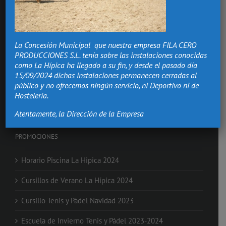
Hacemos de los momentos más importantes de tu vida,
recuerdos que vivirán.
La Concesión Municipal que nuestra empresa FILA CERO
Bodas Valencia
PRODUCCIONES S.L. tenía sobre las instalaciones conocidas
Salón Comuniones
como La Hípica ha llegado a su fin, y desde el pasado día
Celebraciones
15/09/2024 dichas instalaciones permanecen cerradas al
Eventos de Empresa
público y no ofrecemos ningún servicio, ni Deportivo ni de
Nochevieja en Valencia
Hostelería.
Clases de Equitación
Atentamente, la Dirección de la Empresa
PROMOCIONES
Horario Piscina La Hipica 2024
Cursillos de Verano La Hípica 2024
Cursillo Tenis y Pádel Navidad 2023
Escuela de Invierno Tenis y Pádel 2023-2024