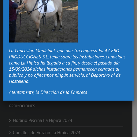
Hacemos de los momentos más importantes de tu vida,
recuerdos que vivirán.
La Concesión Municipal que nuestra empresa FILA CERO
Bodas Valencia
PRODUCCIONES S.L. tenía sobre las instalaciones conocidas
Salón Comuniones
como La Hípica ha llegado a su fin, y desde el pasado día
Celebraciones
15/09/2024 dichas instalaciones permanecen cerradas al
Eventos de Empresa
público y no ofrecemos ningún servicio, ni Deportivo ni de
Nochevieja en Valencia
Hostelería.
Clases de Equitación
Atentamente, la Dirección de la Empresa
PROMOCIONES
Horario Piscina La Hipica 2024
Cursillos de Verano La Hípica 2024