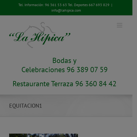
Saltar
Tel. Información:
96 361 53 63
Tel. Deportes
667 693 829
|
al
info@lahipica.com
contenido
Bodas y
Celebraciones 96 389 07 59
Restaurante Terraza 96 360 84 42
EQUITACION1