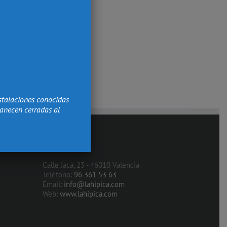
stalaciones conocidas
manecen cerradas al
Contacto
Calle Jaca, 23 - 46010 Valencia
Teléfono:
96 361 53 63
Email:
info@lahipica.com
Web:
www.lahipica.com