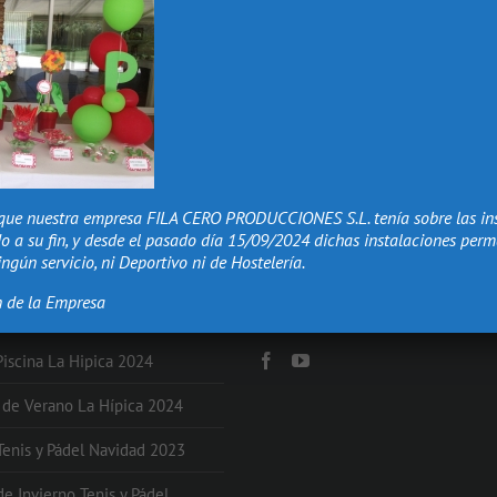
que nuestra empresa FILA CERO PRODUCCIONES S.L. tenía sobre las in
o a su fin, y desde el pasado día 15/09/2024 dichas instalaciones per
ngún servicio, ni Deportivo ni de Hostelería.
n de la Empresa
NES
Redes Sociales
Piscina La Hipica 2024
s de Verano La Hípica 2024
 Tenis y Pádel Navidad 2023
de Invierno Tenis y Pádel