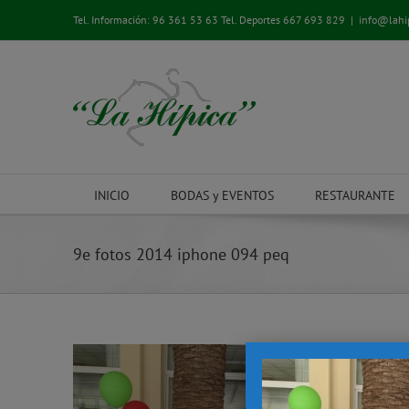
Saltar
Tel. Información:
96 361 53 63
Tel. Deportes
667 693 829
|
info@lahi
al
contenido
INICIO
BODAS y EVENTOS
RESTAURANTE
9e fotos 2014 iphone 094 peq