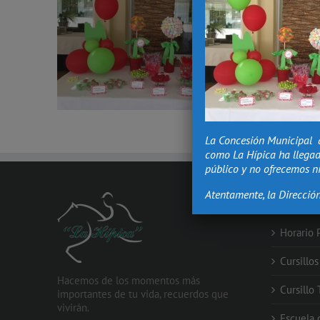
La Concesión Municipal 
como La Hípica ha llegad
público y no ofrecemos ni
Atentamente, la Direcció
PROMOCIO
Horario 
Cursillo
Hacemos de los momentos más
Cursillo
importantes de tu vida, recuerdos que
vivirán.
Escuela 