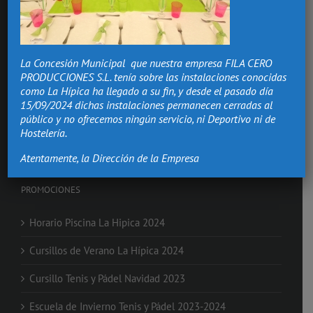
Hacemos de los momentos más importantes de tu vida,
recuerdos que vivirán.
La Concesión Municipal que nuestra empresa FILA CERO
Bodas Valencia
PRODUCCIONES S.L. tenía sobre las instalaciones conocidas
Salón Comuniones
como La Hípica ha llegado a su fin, y desde el pasado día
Celebraciones
15/09/2024 dichas instalaciones permanecen cerradas al
Eventos de Empresa
público y no ofrecemos ningún servicio, ni Deportivo ni de
Nochevieja en Valencia
Hostelería.
Clases de Equitación
Atentamente, la Dirección de la Empresa
PROMOCIONES
Horario Piscina La Hipica 2024
Cursillos de Verano La Hípica 2024
Cursillo Tenis y Pádel Navidad 2023
Escuela de Invierno Tenis y Pádel 2023-2024