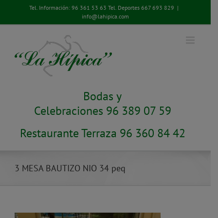
Saltar
Tel. Información:
96 361 53 63
Tel. Deportes
667 693 829
|
al
info@lahipica.com
contenido
Bodas y
Celebraciones 96 389 07 59
Restaurante Terraza 96 360 84 42
3 MESA BAUTIZO NIO 34 peq