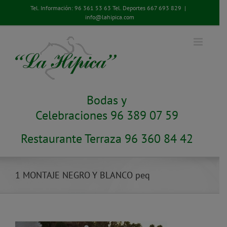
Saltar
Tel. Información:
96 361 53 63
Tel. Deportes
667 693 829
|
al
info@lahipica.com
contenido
Bodas y
Celebraciones 96 389 07 59
Restaurante Terraza 96 360 84 42
1 MONTAJE NEGRO Y BLANCO peq