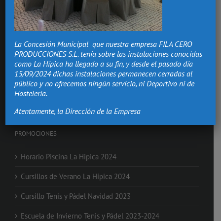
Hacemos de los momentos más importantes de tu vida,
recuerdos que vivirán.
La Concesión Municipal que nuestra empresa FILA CERO
Bodas Valencia
PRODUCCIONES S.L. tenía sobre las instalaciones conocidas
Salón Comuniones
como La Hípica ha llegado a su fin, y desde el pasado día
Celebraciones
15/09/2024 dichas instalaciones permanecen cerradas al
Eventos de Empresa
público y no ofrecemos ningún servicio, ni Deportivo ni de
Nochevieja en Valencia
Hostelería.
Clases de Equitación
Atentamente, la Dirección de la Empresa
PROMOCIONES
Horario Piscina La Hipica 2024
Cursillos de Verano La Hípica 2024
Cursillo Tenis y Pádel Navidad 2023
Escuela de Invierno Tenis y Pádel 2023-2024