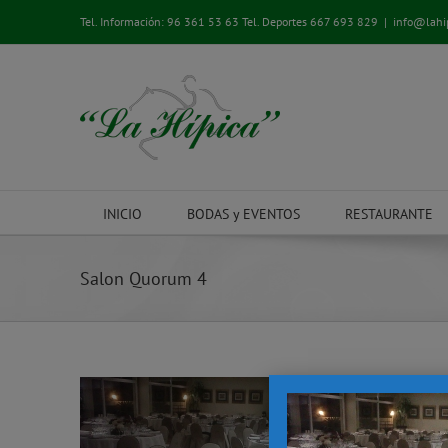
Saltar
Tel. Información:
96 361 53 63
Tel. Deportes
667 693 829
|
info@lahi
al
contenido
INICIO
BODAS y EVENTOS
RESTAURANTE
Salon Quorum 4