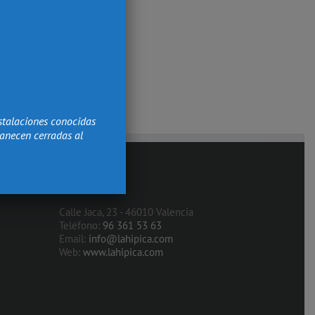
stalaciones conocidas
manecen cerradas al
Contacto
Calle Jaca, 23 - 46010 Valencia
Teléfono:
96 361 53 63
Email:
info@lahipica.com
Web:
www.lahipica.com