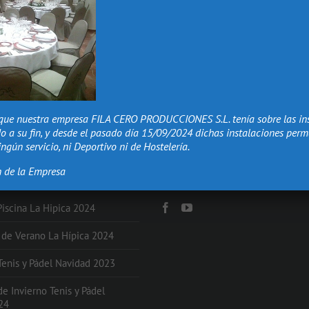
que nuestra empresa FILA CERO PRODUCCIONES S.L. tenía sobre las in
o a su fin, y desde el pasado día 15/09/2024 dichas instalaciones per
ngún servicio, ni Deportivo ni de Hostelería.
n de la Empresa
NES
Redes Sociales
Piscina La Hipica 2024
s de Verano La Hípica 2024
 Tenis y Pádel Navidad 2023
de Invierno Tenis y Pádel
24