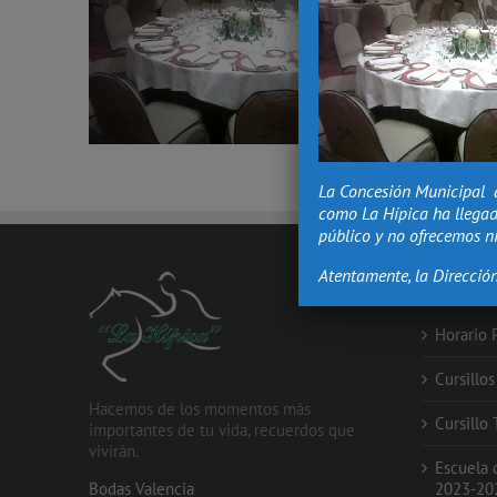
La Concesión Municipal 
como La Hípica ha llegad
público y no ofrecemos ni
Atentamente, la Direcció
PROMOCIO
Horario 
Cursillo
Hacemos de los momentos más
Cursillo
importantes de tu vida, recuerdos que
vivirán.
Escuela 
Bodas Valencia
2023-20