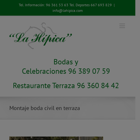
Saltar
Tel. Información:
96 361 53 63
Tel. Deportes
667 693 829
|
al
info@lahipica.com
contenido
Bodas y
Celebraciones 96 389 07 59
Restaurante Terraza 96 360 84 42
Montaje boda civil en terraza