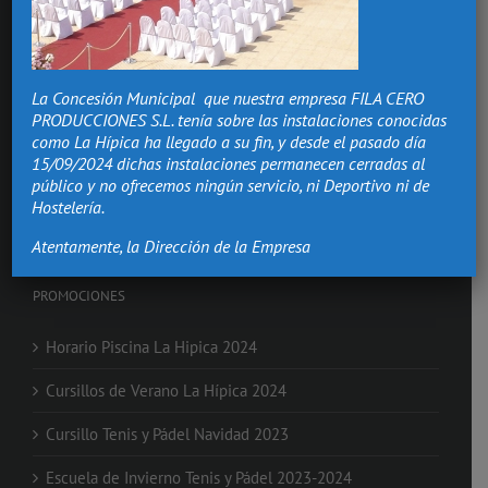
Hacemos de los momentos más importantes de tu vida,
recuerdos que vivirán.
La Concesión Municipal que nuestra empresa FILA CERO
Bodas Valencia
PRODUCCIONES S.L. tenía sobre las instalaciones conocidas
Salón Comuniones
como La Hípica ha llegado a su fin, y desde el pasado día
Celebraciones
15/09/2024 dichas instalaciones permanecen cerradas al
Eventos de Empresa
público y no ofrecemos ningún servicio, ni Deportivo ni de
Nochevieja en Valencia
Hostelería.
Clases de Equitación
Atentamente, la Dirección de la Empresa
PROMOCIONES
Horario Piscina La Hipica 2024
Cursillos de Verano La Hípica 2024
Cursillo Tenis y Pádel Navidad 2023
Escuela de Invierno Tenis y Pádel 2023-2024