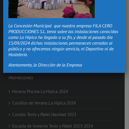
Hacemos de los momentos más importantes de tu vida,
recuerdos que vivirán.
La Concesión Municipal que nuestra empresa FILA CERO
Bodas Valencia
PRODUCCIONES S.L. tenía sobre las instalaciones conocidas
Salón Comuniones
como La Hípica ha llegado a su fin, y desde el pasado día
Celebraciones
15/09/2024 dichas instalaciones permanecen cerradas al
Eventos de Empresa
público y no ofrecemos ningún servicio, ni Deportivo ni de
Nochevieja en Valencia
Hostelería.
Clases de Equitación
Atentamente, la Dirección de la Empresa
PROMOCIONES
Horario Piscina La Hipica 2024
Cursillos de Verano La Hípica 2024
Cursillo Tenis y Pádel Navidad 2023
Escuela de Invierno Tenis y Pádel 2023-2024