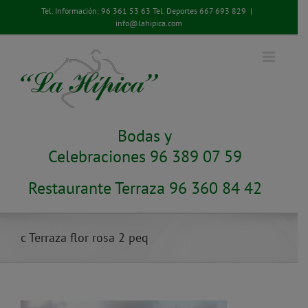
Saltar
Tel. Información:
96 361 53 63
Tel. Deportes
667 693 829
|
al
info@lahipica.com
contenido
Bodas y
Celebraciones 96 389 07 59
Restaurante Terraza 96 360 84 42
c Terraza flor rosa 2 peq