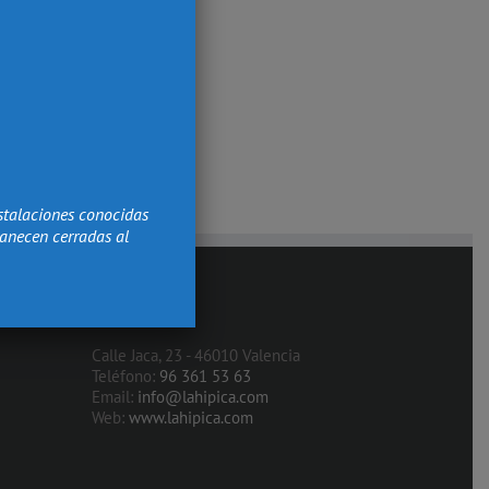
stalaciones conocidas
manecen cerradas al
Contacto
Calle Jaca, 23 - 46010 Valencia
Teléfono:
96 361 53 63
Email:
info@lahipica.com
Web:
www.lahipica.com