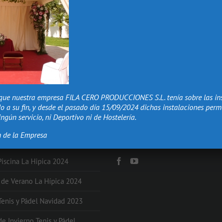
que nuestra empresa FILA CERO PRODUCCIONES S.L. tenía sobre las in
o a su fin, y desde el pasado día 15/09/2024 dichas instalaciones per
ngún servicio, ni Deportivo ni de Hostelería.
n de la Empresa
NES
Redes Sociales
Piscina La Hipica 2024
s de Verano La Hípica 2024
 Tenis y Pádel Navidad 2023
de Invierno Tenis y Pádel