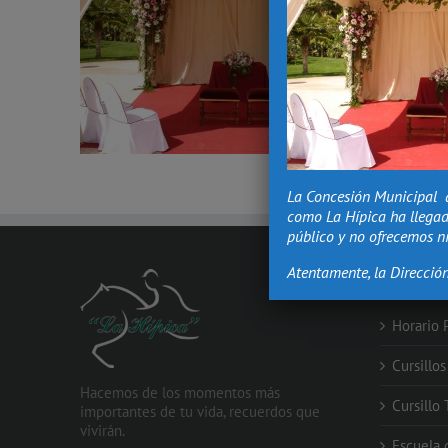
La Concesión Municipal 
como La Hípica ha llegad
público y no ofrecemos ni
Atentamente, la Direcció
PROMOCIO
Horario 
Cursillo
Hacemos de los momentos más
Cursillo
importantes de tu vida, recuerdos que
vivirán.
Escuela 