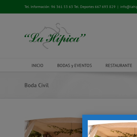
Saltar
Tel. Información:
96 361 53 63
Tel. Deportes
667 693 829
|
info@lahi
al
contenido
INICIO
BODAS y EVENTOS
RESTAURANTE
Boda Civil